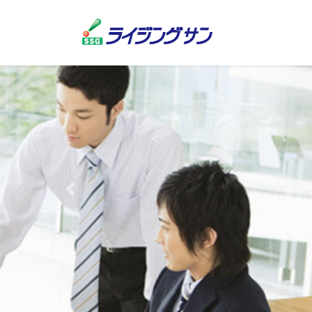
コ
ナ
ン
ビ
テ
ゲ
ン
ー
ツ
シ
へ
ョ
ス
ン
キ
に
ッ
移
プ
動
Previous